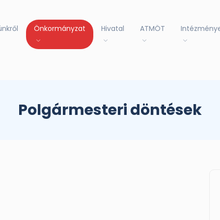
ünkről
Önkormányzat
Hivatal
ATMÖT
Intézmény
Polgármesteri döntések