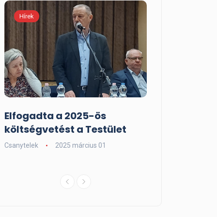
Hírek
Kiemelt
Elfogadta a 2025-ös
Adorjáni Hurk
költségvetést a Testület
Fesztivál
Csanytelek
2025 március 01
Csanytelek
2024 