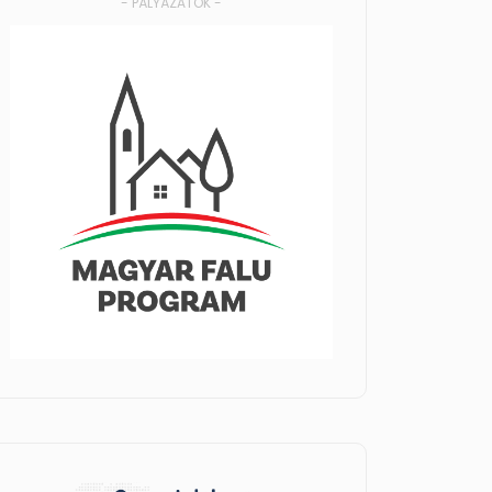
- PÁLYÁZATOK -