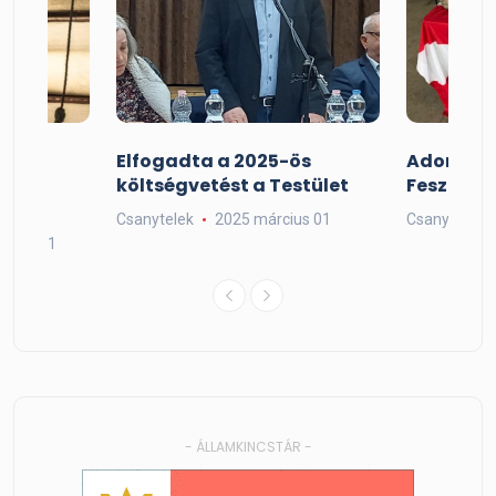
Elfogadta a 2025-ös
Adorjáni
költségvetést a Testület
Fesztivál
t
Csanytelek
2025 március 01
Csanytelek
mber 01
- ÁLLAMKINCSTÁR -