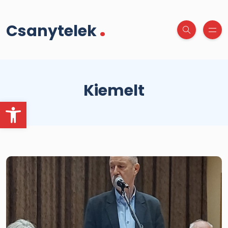
.
Csanytelek
Kiemelt
Eszköztár megnyitása