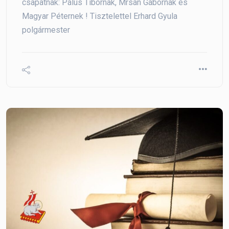
csapatnak: Pálus Tibornak, Mrsán Gábornak és
Magyar Péternek ! Tisztelettel Erhard Gyula
polgármester