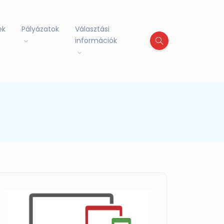
ek
Pályázatok
Választási
információk