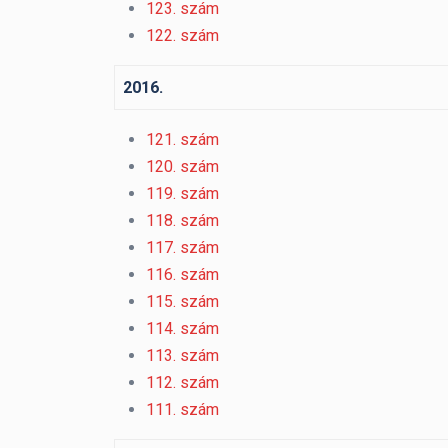
123. szám
122. szám
2016.
121. szám
120. szám
119. szám
118. szám
117. szám
116. szám
115. szám
114. szám
113. szám
112. szám
111. szám