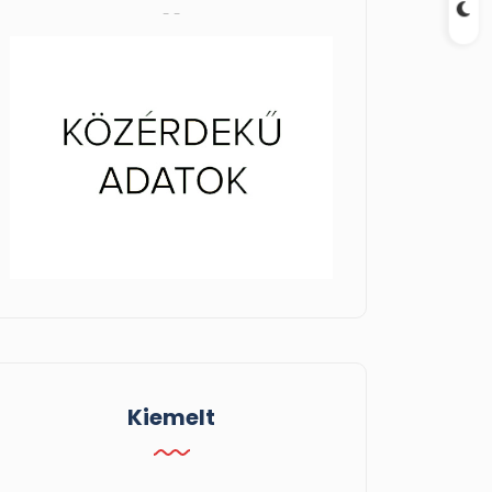
- -
Kiemelt