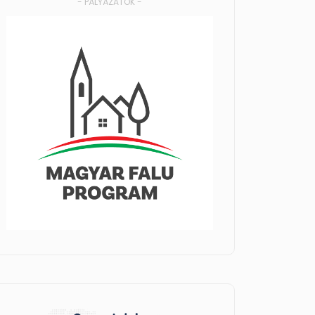
- PÁLYÁZATOK -