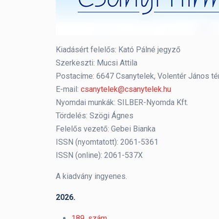
Kiadásért felelős: Kató Pálné jegyző
Szerkeszti: Mucsi Attila
Postacíme: 6647 Csanytelek, Volentér János tér
E-mail:
csanytelek@csanytelek.hu
Nyomdai munkák: SILBER-Nyomda Kft.
Tördelés: Szögi Ágnes
Felelős vezető: Gebei Bianka
ISSN (nyomtatott): 2061-5361
ISSN (online): 2061-537X
A kiadvány ingyenes.
2026.
189. szám