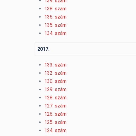
139. szám
138. szám
136. szám
135. szám
134. szám
2017.
133. szám
132. szám
130. szám
129. szám
128. szám
127. szám
126. szám
125. szám
124. szám