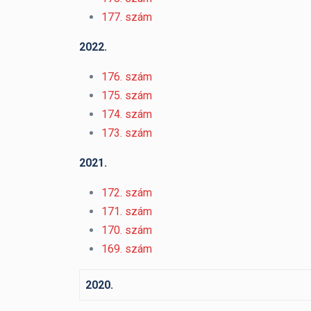
177. szám
2022.
176. szám
175. szám
174. szám
173. szám
2021.
172. szám
171. szám
170. szám
169. szám
2020.