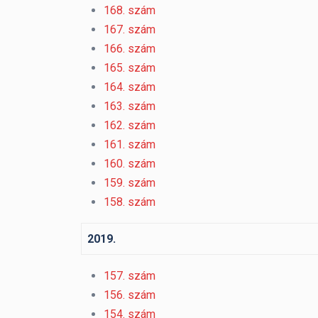
168. szám
167. szám
166. szám
165. szám
164. szám
163. szám
162. szám
161. szám
160. szám
159. szám
158. szám
2019.
157. szám
156. szám
154. szám