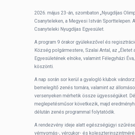
2026. május 23-án, szombaton „Nyugdíjas Olim
Csanyteleken, a Megyesi István Sporttelepen. A
Csanyteleki Nyugdíjas Egyesület.
A program 9 órakor gyülekezővel és regisztráci
Község polgármestere, Szalai Antal, az „Élete
Egyesületének elnöke, valamint Félegyházi Éva
köszönti.
A nap során sor kerül a gyalogló klubok vándor
bemelegítő zenés tornára, valamint az állomáso
versenyeken mérhetik össze ügyességüket. Délb
meglepetésműsor következik, majd eredményhir
délután zenés programmal folytatódik.
A rendezvény ideje alatt egészségügyi szűrések
vérnyomás-, vércukor- és koleszterinszintméré