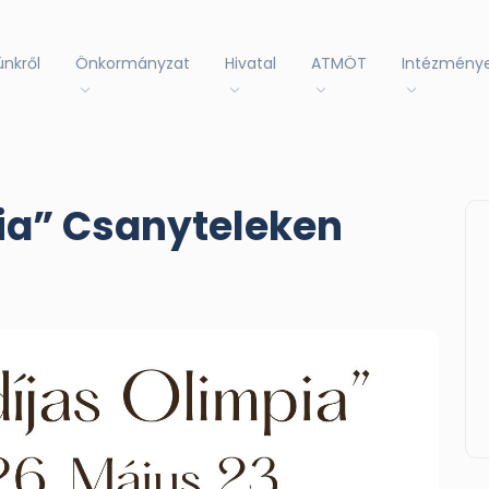
ünkről
Önkormányzat
Hivatal
ATMÖT
Intézmény
ia” Csanyteleken