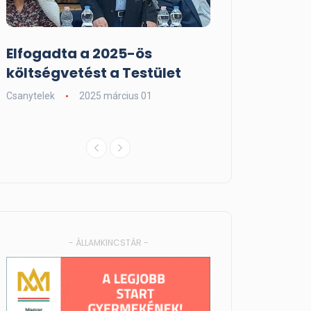
Elfogadta a 2025-ös
Adorjáni Hurk
költségvetést a Testület
Fesztivál
Csanytelek
2025 március 01
Csanytelek
2024 
- ÁLLAMKINCSTÁR -