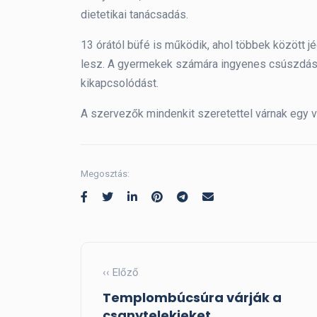
dietetikai tanácsadás.
13 órától büfé is működik, ahol többek között j
lesz. A gyermekek számára ingyenes csúszdás 
kikapcsolódást.
A szervezők mindenkit szeretettel várnak egy 
Megosztás:
‹‹ Előző
Templombúcsúra várják a
csanytelekieket