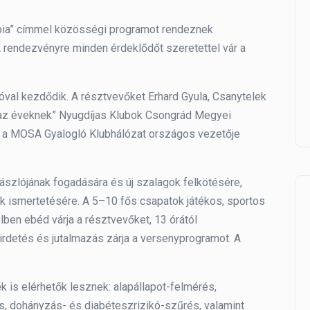
pia” címmel közösségi programot rendeznek
 rendezvényre minden érdeklődőt szeretettel vár a
óval kezdődik. A résztvevőket Erhard Gyula, Csanytelek
t az éveknek” Nyugdíjas Klubok Csongrád Megyei
, a MOSA Gyalogló Klubhálózat országos vezetője
zászlójának fogadására és új szalagok felkötésére,
k ismertetésére. A 5–10 fős csapatok játékos, sportos
en ebéd várja a résztvevőket, 13 órától
detés és jutalmazás zárja a versenyprogramot. A
 is elérhetők lesznek: alapállapot-felmérés,
s, dohányzás- és diabéteszrizikó-szűrés, valamint