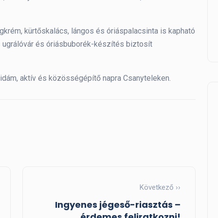
égkrém, kürtőskalács, lángos és óriáspalacsinta is kapható
ugrálóvár és óriásbuborék-készítés biztosít
vidám, aktív és közösségépítő napra Csanyteleken.
Kiemelt
Következő ››
Ingyenes jégeső-riasztás –
érdemes feliratkozni!