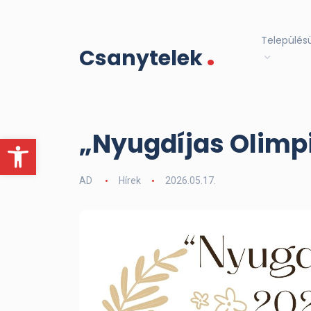
.
Település
Csanytelek
„Nyugdíjas Olimp
Eszköztár megnyitása
AD
Hírek
2026.05.17.