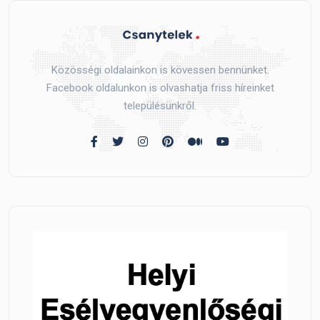
Közösségi oldalainkon is kövessen bennünket.
Facebook oldalunkon is olvashatja friss híreinket
településünkről.