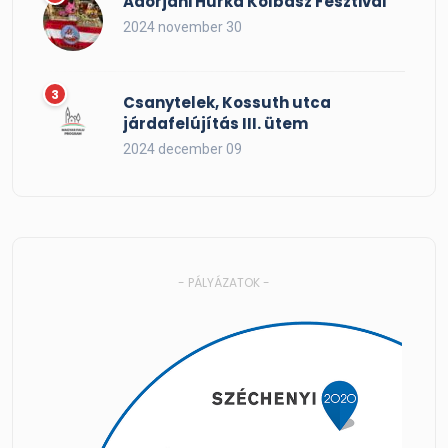
Adorjáni Hurka Kolbász Fesztivál
2024 november 30
Csanytelek, Kossuth utca
járdafelújítás III. ütem
2024 december 09
- PÁLYÁZATOK -