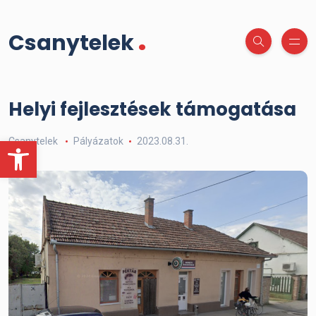
.
Csanytelek
Helyi fejlesztések támogatása
Eszköztár megnyitása
Csanytelek
Pályázatok
2023.08.31.