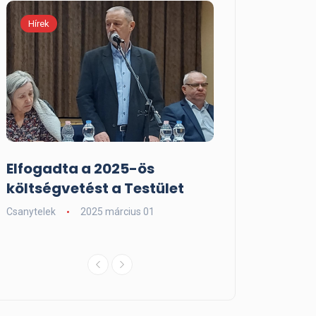
Hírek
Kiemelt
Elfogadta a 2025-ös
Adorjáni Hurk
költségvetést a Testület
Fesztivál
Csanytelek
2025 március 01
Csanytelek
2024 