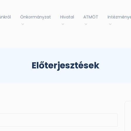
ünkről
Önkormányzat
Hivatal
ATMÖT
Intézmény
Előterjesztések