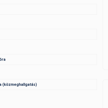
óra
ra (közmeghallgatás)