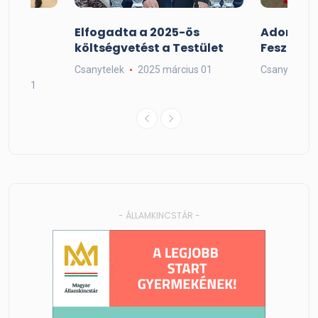
Elfogadta a 2025-ös
Adorjáni
költségvetést a Testület
Fesztivál
t
Csanytelek
2025 március 01
Csanytelek
mber 01
- ÁLLAMKINCSTÁR -