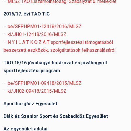
–
MLSZ TAO Elszámolhatósági Szabályzat 6. melléklet
2016/17. évi TAO TIG
–
be/SFPHPM01-12418/2016/MLSZ
–
ki/JH01-12418/2016/MLSZ
–
N Y I L A T K O Z A T sportfejlesztési támogatásból
beszerzett eszközök, szolgáltatások felhasználásáról
TAO 15/16 jóváhagyó határozat és jóváhagyott
sportfejlesztési program
–
be/SFPHPM01-09418/2015/MLSZ
–
ki/JH02-09418/2015/MLSZ
Sporthorgász Egyesület
Diák és Szenior Sport és Szabadidős Egyesület
Az egyesület adatai