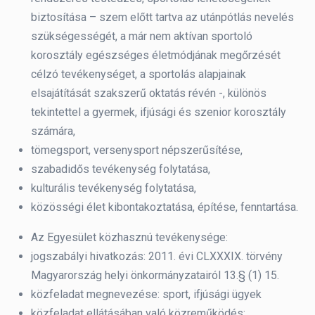
biztosítása – szem előtt tartva az utánpótlás nevelés
szükségességét, a már nem aktívan sportoló
korosztály egészséges életmódjának megőrzését
célzó tevékenységet, a sportolás alapjainak
elsajátítását szakszerű oktatás révén -, különös
tekintettel a gyermek, ifjúsági és szenior korosztály
számára,
tömegsport, versenysport népszerűsítése,
szabadidős tevékenység folytatása,
kulturális tevékenység folytatása,
közösségi élet kibontakoztatása, építése, fenntartása.
Az Egyesület közhasznú tevékenysége:
jogszabályi hivatkozás: 2011. évi CLXXXIX. törvény
Magyarország helyi önkormányzatairól 13.§ (1) 15.
közfeladat megnevezése: sport, ifjúsági ügyek
közfeladat ellátásában való közreműködés: