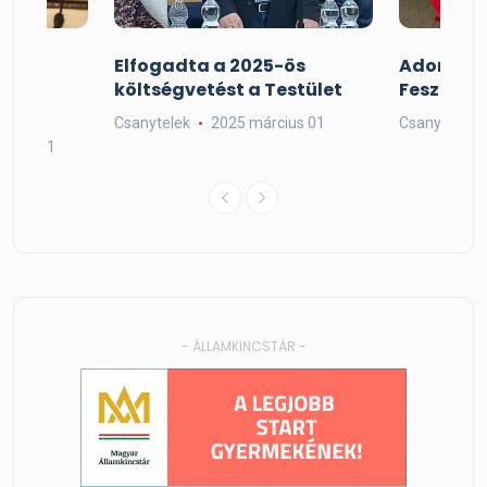
Elfogadta a 2025-ös
Adorjáni
költségvetést a Testület
Fesztivál
t
Csanytelek
2025 március 01
Csanytelek
mber 01
- ÁLLAMKINCSTÁR -