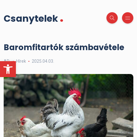
.
Csanytelek
Baromfitartók számbavétele
Eszköztár megnyitása
AD
Hírek
2025.04.03.