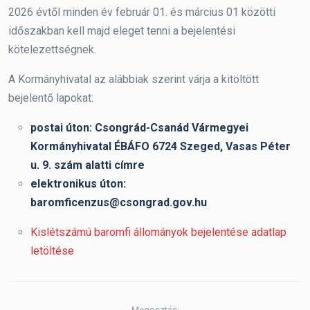
2026 évtől minden év február 01. és március 01 közötti
időszakban kell majd eleget tenni a bejelentési
kötelezettségnek.
A Kormányhivatal az alábbiak szerint várja a kitöltött
bejelentő lapokat:
postai úton: Csongrád-Csanád Vármegyei
Kormányhivatal ÉBÁFO 6724 Szeged, Vasas Péter
u. 9. szám alatti címre
elektronikus úton:
baromficenzus@csongrad.gov.hu
Kislétszámú baromfi állományok bejelentése adatlap
letöltése
Megosztás: