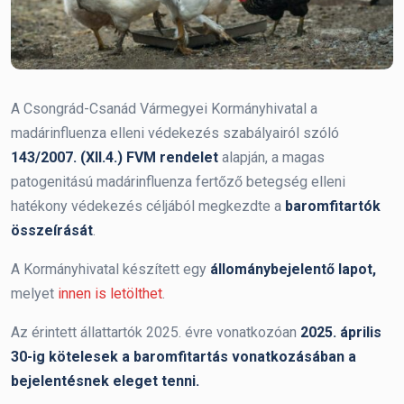
A Csongrád-Csanád Vármegyei Kormányhivatal a
madárinfluenza elleni védekezés szabályairól szóló
143/2007. (XII.4.) FVM rendelet
alapján, a magas
patogenitású madárinfluenza fertőző betegség elleni
hatékony védekezés céljából megkezdte a
baromfitartók
összeírását
.
A Kormányhivatal készített egy
állománybejelentő lapot,
melyet
innen is letölthet
.
Az érintett állattartók 2025. évre vonatkozóan
2025. április
30-ig kötelesek a baromfitartás vonatkozásában a
bejelentésnek eleget tenni.